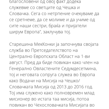
благословени од овој факт додека
служевме со светците од Чешка и
Словачка. Сега со нетрпение очекуваме да
се сретнеме, да се молиме и да учиме од
сите наши сестри, браќа и пријатели
ширум Европа“, заклучува тој.
Старешина МекКонки ја започнува својата
служба во Претседателството на
Централно Европската Област на 1-ви
август. Пред да биде повикан како член на
Генерално Овластените Седумдесетмина,
тој и неговата сопруга служеа во Европа
како Водачи на Мисија на Чешко/
Словачката Мисија од 2013 до 2016 год.
Тој има служено како полновремен млад
мисионер во истата таа мисија, потоа
повикан во Чехословачката Мисијата во