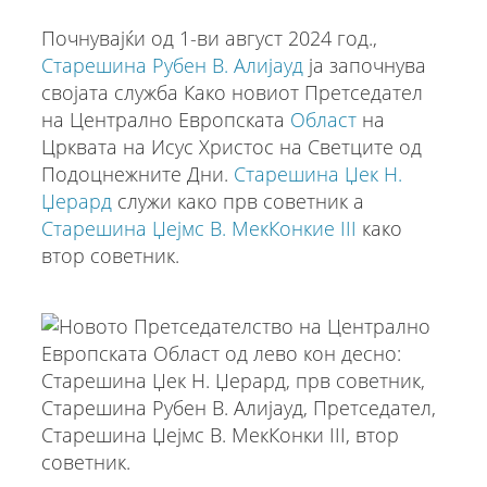
Почнувајќи од 1-ви август 2024 год.,
Старешина Рубен В. Алијауд
ја започнува
својата служба Како новиот Претседател
на Централно Европската
Област
на
Црквата на Исус Христос на Светците од
Подоцнежните Дни.
Старешина Џек Н.
Џерард
служи како прв советник а
Старешина Џејмс В. МекКонкие III
како
втор советник.