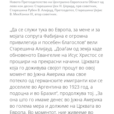
Новото Претседателство на Централно Европската Област од
лево кон десно: Старешина Џек Н. Џерард, прв советник,
Старешина Рубен В. Алијауд, Претседател, Старешина Џејмс
В. МекКонки III, втор советник.
„Да се служи тука во Европа, за мене и за
мојата сопруга Фабијана е огромна
привилегија и посебен благослов“ вели
Старешина Алијауд. „Доаѓам од земја каде
обновеното Евангелие на Исус Христос се
прошири на прекрасни начини. Црквата
која го доживува својот процут во овој
момент во Јужна Америка има свое
потекло од германските имигранти кои се
доселиле во Аргентина во 1923 год, а
подоцна и во Бразил“, продолжува тој. „За
она што го имаме денес во Јужна Америка
во голема мера и должиме на Црквата во
Европа. Во моментот, ние живееме во