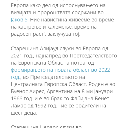
Европа како дел од исполнувањето на
визијата и пророштвата содржани во
Јаков 5
. Ние навистина живееме во време
на кастрење и калемење; време на
радосен раст“, заклучува тој.
Старешина Алијауд служи во Европа од
2021 год., најнапред во Претседателството
на Европската Област а потоа, од
формирањето на новата област во 2022
год.
, во Претседателството на
Централната Европска Област. Роден е во
Буенос Аирес, Аргентина на 8-ми јануари
1966 год. и е во брак со Фабијана Бенет
Ламас од 1992 год. Тие се родители на
шест деца.
Старешина Џерард служи во