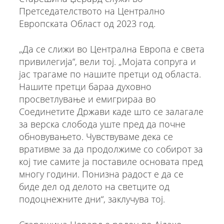
Претседателството на Централно
Европската Област од 2023 год.
„Да се слижи во Централна Европа е света
привилегија“, вели тој. „Мојата сопруга и
јас трагаме по нашите претци од областа.
Нашите претци бараа духовно
просветлување и емигрираа во
Соединетите Држави каде што се залагале
за верска слобода уште пред да почне
обновувањето. Чувствуваме дека се
вративме за да продолжиме со собирот за
кој тие самите ја поставиле основата пред
многу години. Понизна радост е да се
биде дел од делото на светците од
подоцнежните дни“, заклучува тој.