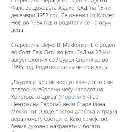
Старешина Џерард е роден во Ајдахо
Фалс во државата Ајдахо, САД, на 15-ти
декември 1957 год. Се оженил со Клодет
Неф во 1984 год и родители се на осум
деца.
Старешина Џејмс В. МекКонки III е роден
во Солт Лејк Сити во Јута, САД на 27-ми
август оженил со Лаурел Спрингер во
1995 год. Родители се на четири деца.
„Лаурел и јас сме воодушевени што сме
повторно ‘вброени меѓу народот на
Христовата црква’ (
Морони 6:4
) во
Централна Европа”, вели Старешина
МекКонки. „Овде постои длабока и трајна
вера помеѓу Светците. Како семејство,
бевме духовно нахранети и богато