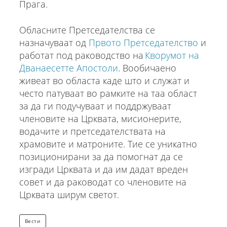
Прага.
Обласните Претседателства се
назначуваат од
Првото Претседателство
и
работат под раководство на
Кворумот на
Дванаесетте Апостоли
. Вообичаено
живеат во областа каде што и служат и
често патуваат во рамките на таа област
за да ги подучуваат и поддржуваат
членовите на Црквата, мисионерите,
водачите и претседателствата на
храмовите и матроните. Тие се уникатно
позиционирани за да помогнат да се
изгради Црквата и да им дадат вреден
совет и да раководат со членовите на
Црквата ширум светот.
Вести